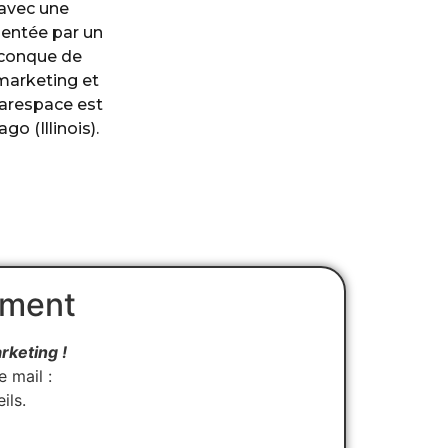
 avec une
mentée par un
iconque de
 marketing et
uarespace est
o (Illinois).
ement
rketing !
 mail :
ils.