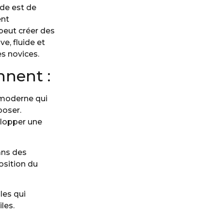
ode est de
ent
 peut créer des
e, fluide et
es novices.
nnent :
 moderne qui
poser.
elopper une
ans des
osition du
les qui
les.