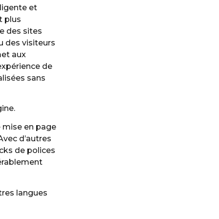
ligente et
t plus
e des sites
u des visiteurs
met aux
expérience de
alisées sans
ine.
de mise en page
Avec d’autres
cks de polices
dérablement
utres langues