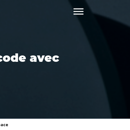
code avec
pace