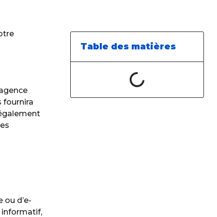
otre
Table des matières
 agence
 fournira
t également
les
e ou d’e-
informatif,