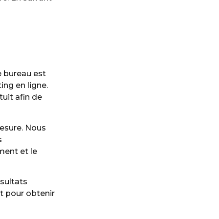
 bureau est
ing en ligne.
uit afin de
esure. Nous
s
ment et le
sultats
 pour obtenir