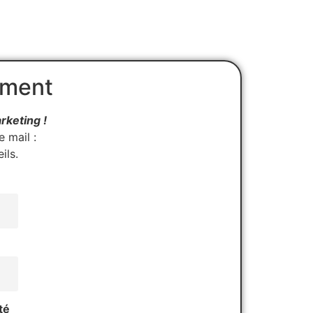
ement
rketing !
 mail :
ils.
té