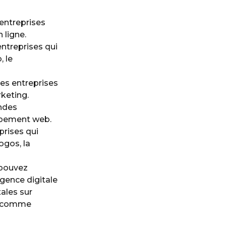
 entreprises
 ligne.
ntreprises qui
 le
es entreprises
rketing.
ndes
oppement web.
prises qui
ogos, la
 pouvez
agence digitale
ales sur
he comme