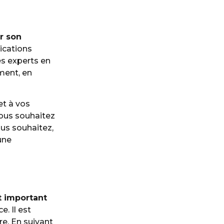
er son
ications
es experts en
ment, en
et à vos
vous souhaitez
ous souhaitez,
une
st important
. Il est
e. En suivant