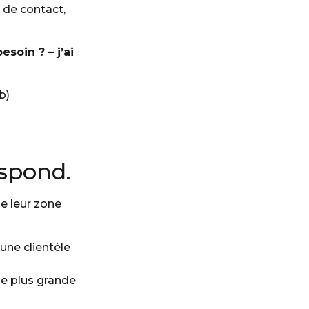
e de contact,
soin ? – j’ai
b)
espond.
de leur zone
une clientèle
e plus grande